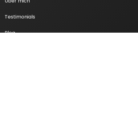
Über mich
Testimonials
Blog
Newsletter
Kontakt
Impressum
Datenschutz
AGB
© 2026 Sarah Sclafani